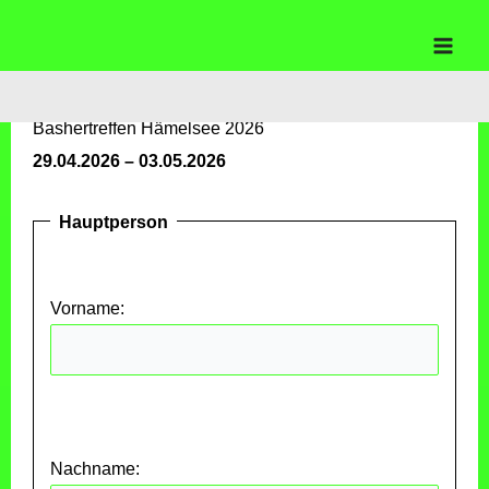
Start
Test
Zum
Test
Inhalt
springen
Bashertreffen Hämelsee 2026
29.04.2026 – 03.05.2026
Hauptperson
Vorname:
Nachname: